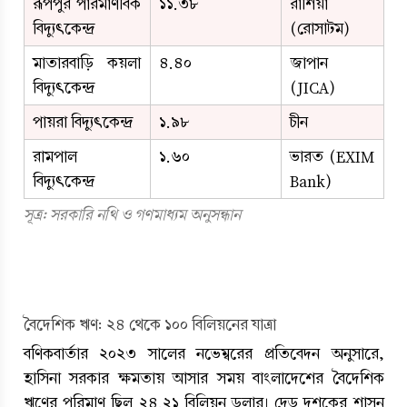
রূপপুর পারমাণবিক 
১১.৩৮
রাশিয়া 
বিদ্যুৎকেন্দ্র
(রোসাটম)
মাতারবাড়ি কয়লা 
৪.৪০
জাপান 
বিদ্যুৎকেন্দ্র
(JICA)
পায়রা বিদ্যুৎকেন্দ্র
১.৯৮
চীন
রামপাল 
১.৬০
ভারত (EXIM 
বিদ্যুৎকেন্দ্র
Bank)
সূত্র: সরকারি নথি ও গণমাধ্যম অনুসন্ধান
বৈদেশিক ঋণ: ২৪ থেকে ১০০ বিলিয়নের যাত্রা
বণিকবার্তার ২০২৩ সালের নভেম্বরের প্রতিবেদন অনুসারে, 
হাসিনা সরকার ক্ষমতায় আসার সময় বাংলাদেশের বৈদেশিক 
ঋণের পরিমাণ ছিল ২৪.২১ বিলিয়ন ডলার। দেড় দশকের শাসন 