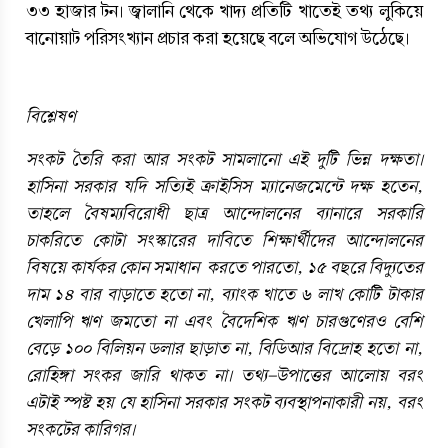
৩৩ হাজার টন। জ্বালানি থেকে খাদ্য প্রতিটি খাতেই তথ্য লুকিয়ে 
বানোয়াট পরিসংখ্যান প্রচার করা হয়েছে বলে অভিযোগ উঠেছে।
বিশ্লেষণ
সংকট তৈরি করা আর সংকট সামলানো এই দুটি ভিন্ন দক্ষতা। 
হাসিনা সরকার যদি সত্যিই ক্রাইসিস ম্যানেজমেন্টে দক্ষ হতেন, 
তাহলে বৈষম্যবিরোধী ছাত্র আন্দোলনের ব্যানারে সরকারি 
চাকরিতে কোটা সংস্কারের দাবিতে শিক্ষার্থীদের আন্দোলনের 
বিষয়ে কার্যকর কোন সমাধান  করতে পারতো,
১৫ বছরে বিদ্যুতের 
দাম ১৪ বার বাড়াতে হতো না, ব্যাংক খাতে ৬ লাখ কোটি টাকার 
খেলাপি ঋণ জমতো না এবং বৈদেশিক ঋণ চারগুণেরও বেশি 
বেড়ে ১০০ বিলিয়ন ডলার ছাড়াত না, বিডিআর বিদ্রোহ হতো না, 
রোহিঙ্গা সংকর জারি থাকত না। তথ্য-উপাত্তের আলোয় বরং 
এটাই স্পষ্ট হয় যে হাসিনা সরকার সংকট ব্যবস্থাপনাকারী নয়, বরং 
সংকটের কারিগর।