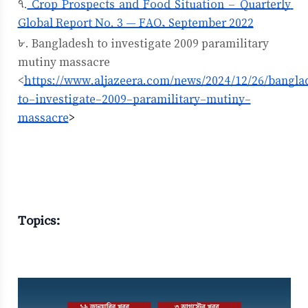
৭.
 Crop Prospects and Food Situation – Quarterly 
Global Report No. 3 — FAO, September 2022
৮. Bangladesh to investigate 2009 paramilitary 
mutiny massacre 
<
https://www.aljazeera.com/news/2024/12/26/bangla
to-investigate-2009-paramilitary-mutiny-
massacre
>
Topics: