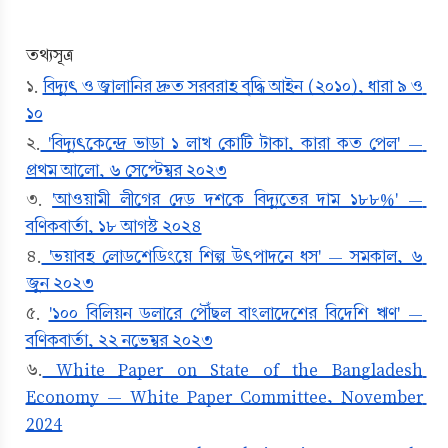
তথ্যসূত্র
১. 
বিদ্যুৎ ও জ্বালানির দ্রুত সরবরাহ বৃদ্ধি আইন (২০১০), ধারা ৯ ও 
১০
২.
 'বিদ্যুৎকেন্দ্রে ভাড়া ১ লাখ কোটি টাকা, কারা কত পেল' — 
প্রথম আলো, ৬ সেপ্টেম্বর ২০২৩
৩. 
'আওয়ামী লীগের দেড় দশকে বিদ্যুতের দাম ১৮৮%' — 
বণিকবার্তা, ১৮ আগস্ট ২০২৪
৪.
 'ভয়াবহ লোডশেডিংয়ে শিল্প উৎপাদনে ধস' — সমকাল, ৬ 
জুন ২০২৩
৫. 
'১০০ বিলিয়ন ডলারে পৌঁছল বাংলাদেশের বিদেশি ঋণ' — 
বণিকবার্তা, ২২ নভেম্বর ২০২৩
৬.
 White Paper on State of the Bangladesh 
Economy — White Paper Committee, November 
2024