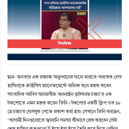
বিভ্রান্তিকর
ছাত্র-জনতার এক রক্তাক্ত অভ্যুত্থানের ফলে ভারতে পলাতক শেখ 
হাসিনাকে ক্রাইসিস ম্যানেজমেন্টে অভিজ্ঞ বলে মন্তব্য করেন 
সাংবাদিক আনিস আলমগীর৷ অনলাইন প্লাটফরম চরচা’র এক 
টকশোতে এমন মন্তব্য করেন তিনি ৷ টকশোর একটি ক্লিপ গত ১৮ 
মে চরচা'র ফেসবুক পেজে প্রকাশ করা হয়৷ সেখানে তিনি বলছেন, 
‘আগামী দিনগুলোতে জ্বালানি সমস্যা কীভাবে রোধ করবেন সেটা 
শেখ হাসিনা কতগুলো উ ইয়ে ইয়া ইয়ে তৈরি করে দিয়ে গেছিল 