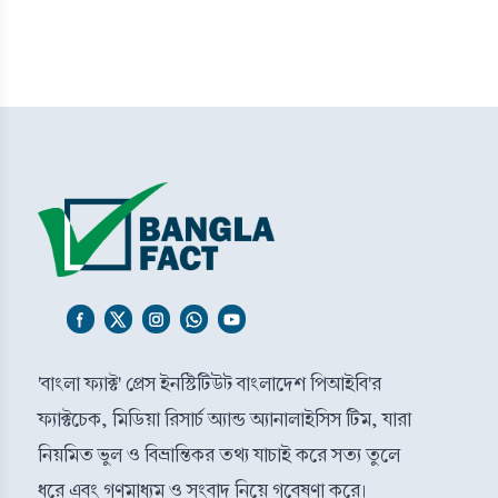
'বাংলা ফ্যাক্ট' প্রেস ইনস্টিটিউট বাংলাদেশ পিআইবি'র
ফ্যাক্টচেক, মিডিয়া রিসার্চ অ্যান্ড অ্যানালাইসিস টিম, যারা
নিয়মিত ভুল ও বিভ্রান্তিকর তথ্য যাচাই করে সত্য তুলে
ধরে এবং গণমাধ্যম ও সংবাদ নিয়ে গবেষণা করে।