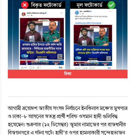
মিথ্যা
আগামী ত্রয়োদশ জাতীয় সংসদ নির্বাচনে ইনকিলাব মঞ্চে'র মুখপাত্র 
ও ঢাকা-৮ আসনের স্বতন্ত্র প্রার্থী শরিফ ওসমান হাদী গুলিবিদ্ধ 
হয়েছেন। শুক্রবার (১২ ডিসেম্বর) জুমার নামাজের পর রাজধানীর 
বিজয়নগরে এ ঘটনা ঘটে। হাদী’র ওপর হামলাকারী সন্দেহভাজন 