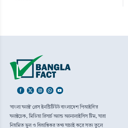
'বাংলা ফ্যাক্ট' প্রেস ইনস্টিটিউট বাংলাদেশ পিআইবি'র
ফ্যাক্টচেক, মিডিয়া রিসার্চ অ্যান্ড অ্যানালাইসিস টিম, যারা
নিয়মিত ভুল ও বিভ্রান্তিকর তথ্য যাচাই করে সত্য তুলে