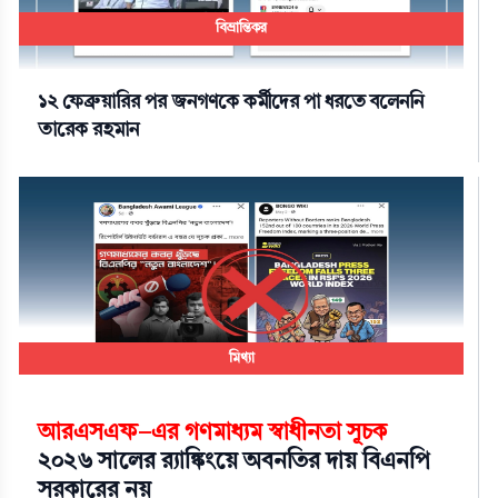
বিভ্রান্তিকর
১২ ফেব্রুয়ারির পর জনগণকে কর্মীদের পা ধরতে বলেননি
তারেক রহমান
মিথ্যা
আরএসএফ-এর গণমাধ্যম স্বাধীনতা সূচক
২০২৬ সালের র‍্যাঙ্কিংয়ে অবনতির দায় বিএনপি
সরকারের নয়