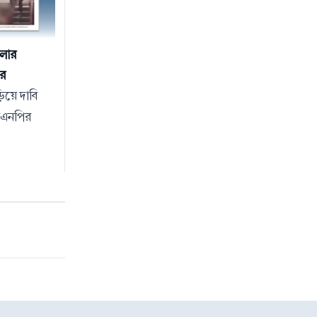
োলার
র
িয়ে দাবি
বিএনপির