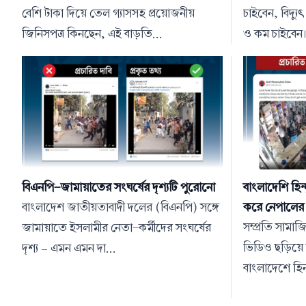
বেশি টাকা দিয়ে তেল গ্যাসসহ প্রয়োজনীয়
চাইবেন, বিদ্য
জিনিসপত্র কিনছেন, এই বাড়তি...
ও কম চাইবেন।
বিএনপি-জামায়াতের সংঘর্ষের দৃশ্যটি পুরোনো
বাংলাদেশি হিন্
বাংলাদেশ জাতীয়তাবাদী দলের (বিএনপি) সঙ্গে
করে নেপালের 
সম্প্রতি সামা
জামায়াতে ইসলামীর নেতা-কর্মীদের সংঘর্ষের
ভিডিও ছড়িয়ে দ
দৃশ্য – এমন এমন দা...
বাংলাদেশে হিন্