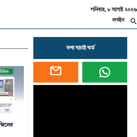
শনিবার, ৮ আগস্ট ২০২৬
লগইন
তথ্য যাচাই ফর্ম
রাজিলের