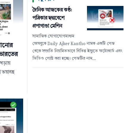
দৈনিক আজকের কণ্ঠ:
পত্রিকার ছদ্মবেশে
প্রপাগাণ্ডা মেশিন
সামাজিক যোগাযোগমাধ্যম
ফেসবুকে Daily Ajker Kantho নামক একটি পেজ
খানোর
থেকে সম্প্রতি নিয়মিতভাবে বিভিন্ন ইস্যুতে ফটোকার্ড এবং
 ভারতের
ভিডিও পোস্ট করা হচ্ছে। পেজটির নাম...
আখড়ায়
ী ভয়াবহ