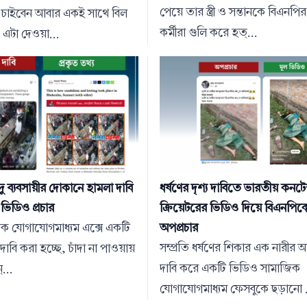
পেয়ে তার স্ত্রী ও সন্তানকে বিএনপি
ুৎ চাইবেন আবার একই সাথে বিল
কর্মীরা গুলি করে হত্...
 এটা দেওয়া...
দু ব্যবসায়ীর দোকানে হামলা দাবি
ধর্ষণের দৃশ্য দাবিতে ভারতীয় কনটেন
ভিডিও প্রচার
ক্রিয়েটরের ভিডিও দিয়ে বিএনপি
জিক যোগাযোগমাধ্যম এক্সে একটি
অপপ্রচার
সম্প্রতি ধর্ষণের শিকার এক নারীর 
াবি করা হচ্ছে, চাঁদা না পাওয়ায়
দাবি করে একটি ভিডিও সামাজিক
...
যোগাযোগমাধ্যম ফেসবুকে ছড়ানো .