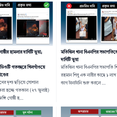
োষ্ঠীর হামলার দাবিটি ভুয়া;
মতিঝিল থানা বিএনপির সভাপতিক
দাবিটি ভুয়া
িডিওটি গতবছরে খিলগাঁওয়ে
মতিঝিল থানা বিএনপির সভাপতি শ
ণ্ডের
রহমান শিবু এক নারীর কাছে ১ লাখ 
ণের দৃশ্য ছড়িয়ে সোশাল
ব্যাগ টানাটানি শুরু করলে ...
 করা হচ্ছে গতকাল (২৭ জুলাই)
্গি গোষ্ঠী হ...