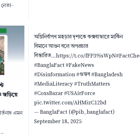
র নেতা-
অগ্নিনির্বাপণ মহড়ার দৃশ্যকে কক্সবাজারে মার্কিন
বিমানে আগুন বলে অপপ্রচার
বিস্তারিত...
https://t.co/fFP39isWpN
#FactChe
#BanglaFact
#FakeNews
#Disinformation
#গুজব
#Bangladesh
#MediaLiteracy
#TruthMatters
্ট
#CoxsBazar
#USAirForce
কে জড়িয়ে
pic.twitter.com/AHMizC12bd
— BanglaFact (@pib_banglafact)
আর্তনাদ এমন
September 18, 2025
..