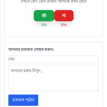
এখনো কেউ ভোট দেয়নি। আপনিই প্রথম হোন!
হ্যাঁ
না
0%
0%
আপনার মতামত শেয়ার করুন:
মতামত পাঠান