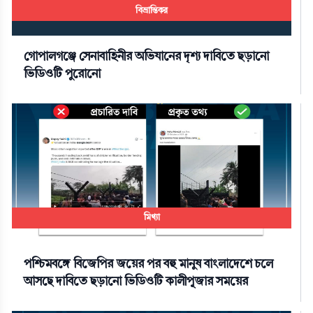
বিভ্রান্তিকর
গোপালগঞ্জে সেনাবাহিনীর অভিযানের দৃশ্য দাবিতে ছড়ানো
ভিডিওটি পুরোনো
মিথ্যা
পশ্চিমবঙ্গে বিজেপির জয়ের পর বহু মানুষ বাংলাদেশে চলে
আসছে দাবিতে ছড়ানো ভিডিওটি কালীপূজার সময়ের